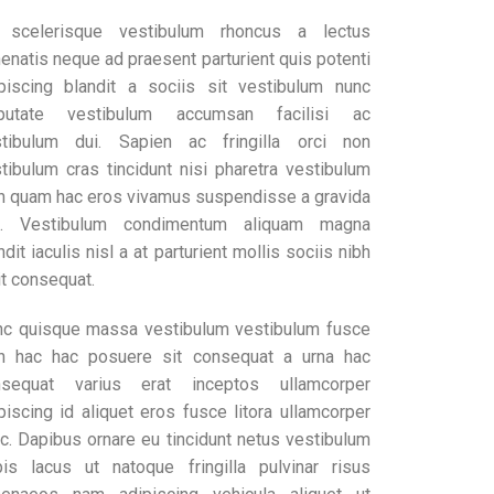
t scelerisque vestibulum rhoncus a lectus
enatis neque ad praesent parturient quis potenti
piscing blandit a sociis sit vestibulum nunc
lputate vestibulum accumsan facilisi ac
stibulum dui. Sapien ac fringilla orci non
tibulum cras tincidunt nisi pharetra vestibulum
h quam hac eros vivamus suspendisse a gravida
c. Vestibulum condimentum aliquam magna
ndit iaculis nisl a at parturient mollis sociis nibh
it consequat.
c quisque massa vestibulum vestibulum fusce
h hac hac posuere sit consequat a urna hac
nsequat varius erat inceptos ullamcorper
piscing id aliquet eros fusce litora ullamcorper
c. Dapibus ornare eu tincidunt netus vestibulum
pis lacus ut natoque fringilla pulvinar risus