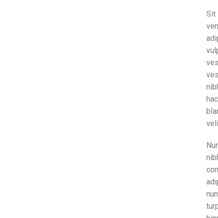
Si
ven
adi
vu
ve
ves
nib
ha
bla
vel
Nun
nib
co
adi
nun
tur