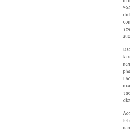
hi
ve
dic
con
sce
auc
Dap
lac
nam
pha
Lao
mau
sag
dic
Ac
tel
nam