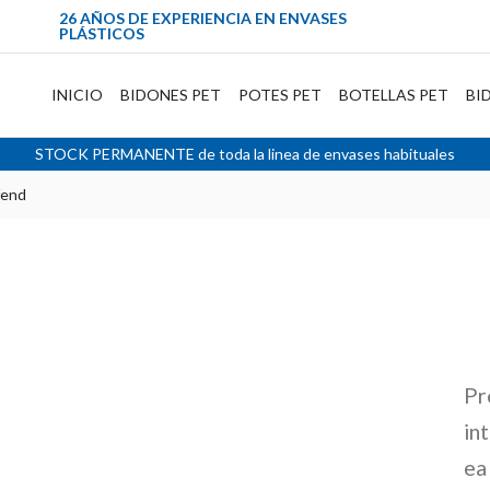
26 AÑOS DE EXPERIENCIA EN ENVASES
PLÁSTICOS
INICIO
BIDONES PET
POTES PET
BOTELLAS PET
BI
STOCK PERMANENTE de toda la linea de envases habituales
fend
Pr
in
ea