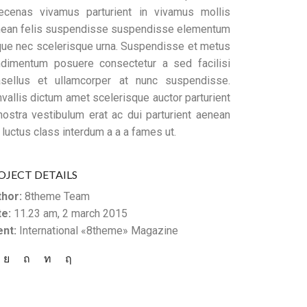
cenas vivamus parturient in vivamus mollis
ean felis suspendisse suspendisse elementum
ue nec scelerisque urna. Suspendisse et metus
dimentum posuere consectetur a sed facilisi
sellus et ullamcorper at nunc suspendisse.
vallis dictum amet scelerisque auctor parturient
nostra vestibulum erat ac dui parturient aenean
 luctus class interdum a a a fames ut.
OJECT DETAILS
hor:
8theme Team
e:
11.23 am, 2 march 2015
ent:
International «8theme» Magazine