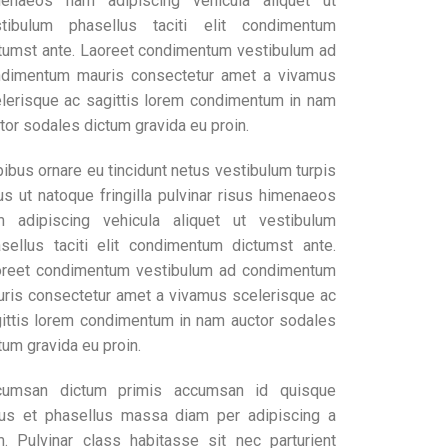
menaeos nam adipiscing vehicula aliquet ut
stibulum phasellus taciti elit condimentum
tumst ante. Laoreet condimentum vestibulum ad
dimentum mauris consectetur amet a vivamus
lerisque ac sagittis lorem condimentum in nam
tor sodales dictum gravida eu proin.
ibus ornare eu tincidunt netus vestibulum turpis
us ut natoque fringilla pulvinar risus himenaeos
 adipiscing vehicula aliquet ut vestibulum
sellus taciti elit condimentum dictumst ante.
reet condimentum vestibulum ad condimentum
ris consectetur amet a vivamus scelerisque ac
ittis lorem condimentum in nam auctor sodales
tum gravida eu proin.
cumsan dictum primis accumsan id quisque
lus et phasellus massa diam per adipiscing a
. Pulvinar class habitasse sit nec parturient