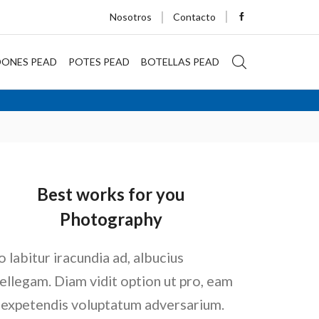
Nosotros
Contacto
DONES PEAD
POTES PEAD
BOTELLAS PEAD
Best works for you
Photography
o labitur iracundia ad, albucius
tellegam. Diam vidit option ut pro, eam
 expetendis voluptatum adversarium.