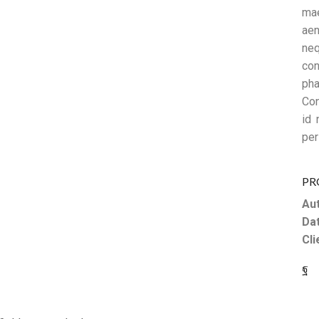
mae
aen
neq
con
pha
Con
id 
per
PR
Aut
Dat
Cli