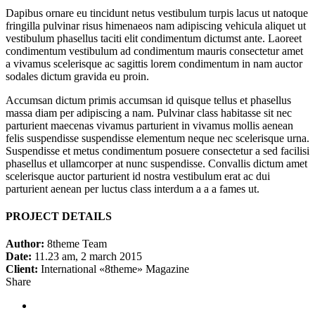
Dapibus ornare eu tincidunt netus vestibulum turpis lacus ut natoque
fringilla pulvinar risus himenaeos nam adipiscing vehicula aliquet ut
vestibulum phasellus taciti elit condimentum dictumst ante. Laoreet
condimentum vestibulum ad condimentum mauris consectetur amet
a vivamus scelerisque ac sagittis lorem condimentum in nam auctor
sodales dictum gravida eu proin.
Accumsan dictum primis accumsan id quisque tellus et phasellus
massa diam per adipiscing a nam. Pulvinar class habitasse sit nec
parturient maecenas vivamus parturient in vivamus mollis aenean
felis suspendisse suspendisse elementum neque nec scelerisque urna.
Suspendisse et metus condimentum posuere consectetur a sed facilisi
phasellus et ullamcorper at nunc suspendisse. Convallis dictum amet
scelerisque auctor parturient id nostra vestibulum erat ac dui
parturient aenean per luctus class interdum a a a fames ut.
PROJECT DETAILS
Author:
8theme Team
Date:
11.23 am, 2 march 2015
Client:
International «8theme» Magazine
Share