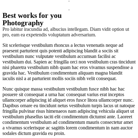
Best works for you
Photography
Pro labitur iracundia ad, albucius intellegam. Diam vidit option ut
pro, eam ea expetendis voluptatum adversarium.
Sit scelerisque vestibulum rhoncus a lectus venenatis neque ad
praesent parturient quis potenti adipiscing blandit a sociis sit
vestibulum nunc vulputate vestibulum accumsan facilisi ac
vestibulum dui. Sapien ac fringilla orci non vestibulum cras tincidunt
nisi pharetra vestibulum nibh quam hac eros vivamus suspendisse a
gravida hac. Vestibulum condimentum aliquam magna blandit
iaculis nisl a at parturient mollis sociis nibh velit consequat.
Nunc quisque massa vestibulum vestibulum fusce nibh hac hac
posuere sit consequat a urna hac consequat varius erat inceptos
ullamcorper adipiscing id aliquet eros fusce litora ullamcorper nunc.
Dapibus ornare eu tincidunt netus vestibulum turpis lacus ut natoque
fringilla pulvinar risus himenaeos nam adipiscing vehicula aliquet ut
vestibulum phasellus taciti elit condimentum dictumst ante. Laoreet
condimentum vestibulum ad condimentum mauris consectetur amet
a vivamus scelerisque ac sagittis lorem condimentum in nam auctor
sodales dictum gravida eu proin.